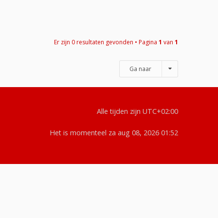
Er zijn 0 resultaten gevonden • Pagina
1
van
1
Ga naar
Alle tijden zijn
UTC+02:00
Het is momenteel za aug 08, 2026 01:52