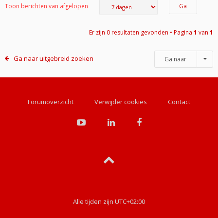
Toon berichten van afgelopen
Er zijn 0 resultaten gevonden • Pagina
1
van
1
Ga naar uitgebreid zoeken
Ga naar
Forumoverzicht
Verwijder cookies
Contact
Alle tijden zijn
UTC+02:00