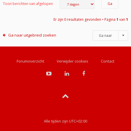
Toon berichten van afgelopen
Er zijn 0 resultaten gevonden • Pagina
1
van
1
Ga naar uitgebreid zoeken
Ga naar
Forumoverzicht
Verwijder cookies
Contact
Alle tijden zijn
UTC+02:00