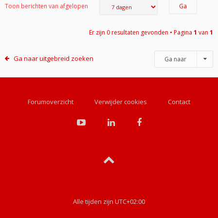
Toon berichten van afgelopen
Er zijn 0 resultaten gevonden • Pagina
1
van
1
Ga naar uitgebreid zoeken
Ga naar
Forumoverzicht
Verwijder cookies
Contact
Alle tijden zijn
UTC+02:00