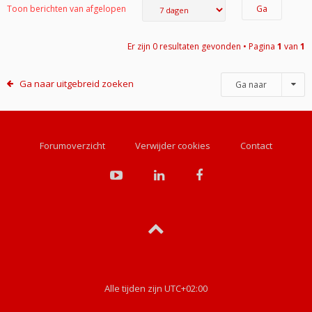
Toon berichten van afgelopen
Er zijn 0 resultaten gevonden • Pagina
1
van
1
Ga naar uitgebreid zoeken
Ga naar
Forumoverzicht
Verwijder cookies
Contact
Alle tijden zijn
UTC+02:00