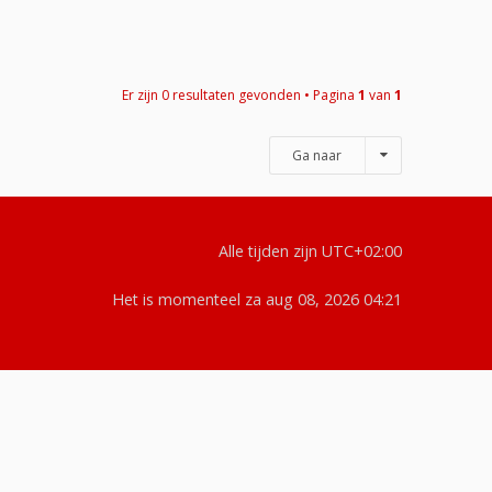
Er zijn 0 resultaten gevonden • Pagina
1
van
1
Ga naar
Alle tijden zijn
UTC+02:00
Het is momenteel za aug 08, 2026 04:21