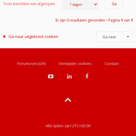
Toon berichten van afgelopen
Er zijn 0 resultaten gevonden • Pagina
1
van
1
Ga naar uitgebreid zoeken
Ga naar
Forumoverzicht
Verwijder cookies
Contact
Alle tijden zijn
UTC+02:00