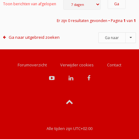
Toon berichten van afgelopen
Er zijn 0 resultaten gevonden • Pagina
1
van
1
Ga naar uitgebreid zoeken
Ga naar
Forumoverzicht
Verwijder cookies
Contact
Alle tijden zijn
UTC+02:00