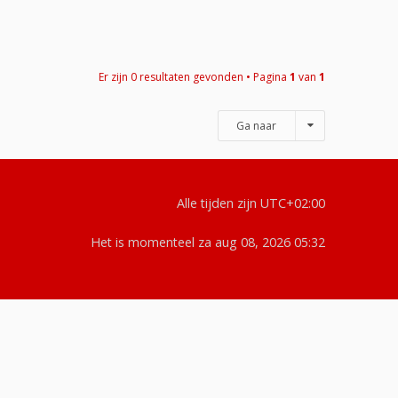
Er zijn 0 resultaten gevonden • Pagina
1
van
1
Ga naar
Alle tijden zijn
UTC+02:00
Het is momenteel za aug 08, 2026 05:32