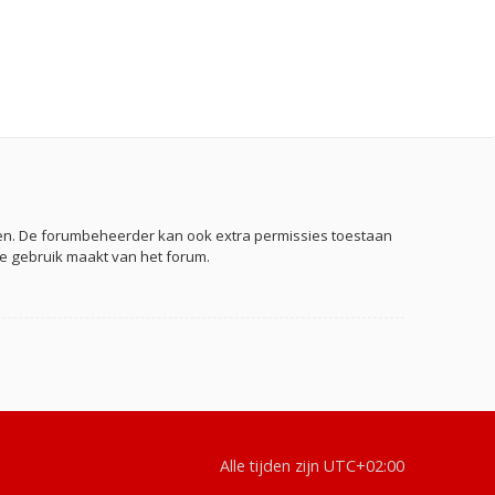
eden. De forumbeheerder kan ook extra permissies toestaan
je gebruik maakt van het forum.
Alle tijden zijn
UTC+02:00