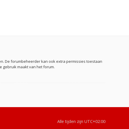
eden. De forumbeheerder kan ook extra permissies toestaan
je gebruik maakt van het forum.
Alle tijden zijn
UTC+02:00