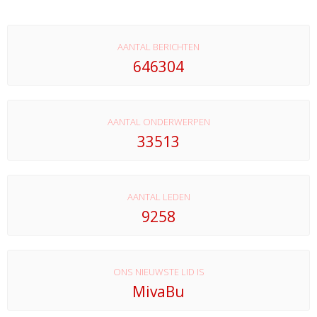
AANTAL BERICHTEN
646304
AANTAL ONDERWERPEN
33513
AANTAL LEDEN
9258
ONS NIEUWSTE LID IS
MivaBu