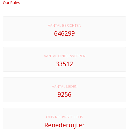
Our Rules
AANTAL BERICHTEN
646299
AANTAL ONDERWERPEN
33512
AANTAL LEDEN
9256
ONS NIEUWSTE LID IS
Renederuijter