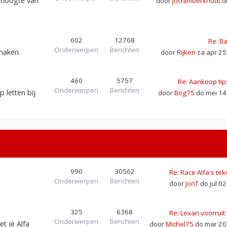
e hoogte van
door
jochimberkhout
di
602
12768
Re: B
Onderwerpen
Berichten
 maken.
door
Rijken
za apr 25
460
5757
Re: Aankoop tips
Onderwerpen
Berichten
 letten bij
door
Bog75
do mei 14
990
30562
Re: Race Alfa's t
Onderwerpen
Berichten
door
JonT
do jul 0
325
6368
Re: Lexan voorruit
Onderwerpen
Berichten
t je Alfa
door
Michel75
do mar 20