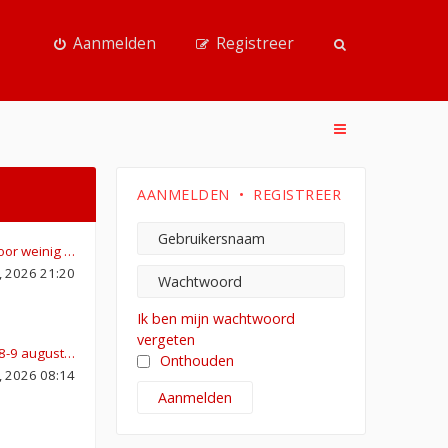
Aanmelden
Registreer
AANMELDEN
•
REGISTREER
oor weinig …
4, 2026 21:20
Ik ben mijn wachtwoord
vergeten
-8-9 august…
Onthouden
8, 2026 08:14