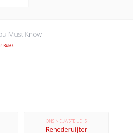
ou Must Know
r Rules
ONS NIEUWSTE LID IS
Renederuijter