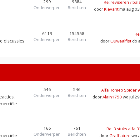
299
9384
Re: reviseren / ba
Onderwerpen
Berichten
door
Klevant
ma aug 03,
6113
154558
Re
Onderwerpen
Berichten
e discussies
door
Ouwealfist
do a
t
546
546
Alfa Romeo Spider 
Onderwerpen
Berichten
eacties.
door
Alain1750
wo jul 29
merciële
166
761
Re: 3 stuks alfa 
Onderwerpen
Berichten
merciële
door
Graffiaturo
wo a