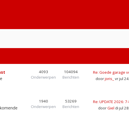
4093
104094
mst
Re: Goede garage v
Onderwerpen
Berichten
de
door
joris_
vr jul 2
1940
53269
Re: UPDATE 2026: 7
Onderwerpen
Berichten
r komende
door
Giel
di jul 2