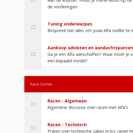
Aan de knutsel? Houd je mede-Alfisti op d
de vorderingen.
Tuning onderwerpen
Bespreek hier alles om jouw Alfa sneller te
Aankoop adviezen en aandachtspunten
Ga je een Alfa aanschaffen? Waar moet je op
een bepaald model?
Race Corner
Racen - Algemeen
Algemene discussie over racen met Alfa's
Racen - Technisch
Praten over technische zaken m.b.t. racen me