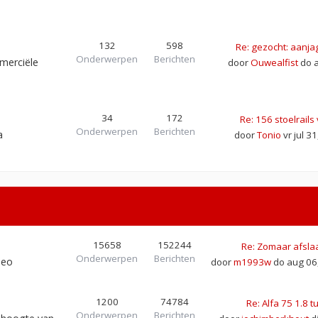
132
598
Re: gezocht: aanja
Onderwerpen
Berichten
merciële
door
Ouwealfist
do a
34
172
Re: 156 stoelrail
Onderwerpen
Berichten
a
door
Tonio
vr jul 3
15658
152244
Re: Zomaar afsla
Onderwerpen
Berichten
meo
door
m1993w
do aug 06
1200
74784
Re: Alfa 75 1.8 t
Onderwerpen
Berichten