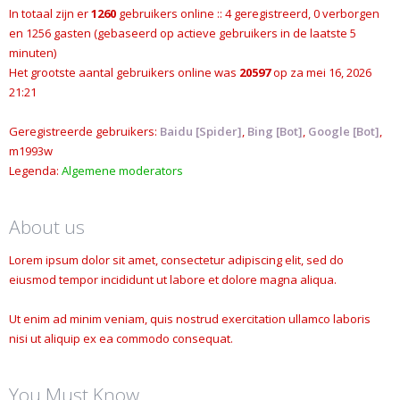
In totaal zijn er
1260
gebruikers online :: 4 geregistreerd, 0 verborgen
en 1256 gasten (gebaseerd op actieve gebruikers in de laatste 5
minuten)
Het grootste aantal gebruikers online was
20597
op za mei 16, 2026
21:21
Geregistreerde gebruikers:
Baidu [Spider]
,
Bing [Bot]
,
Google [Bot]
,
m1993w
Legenda:
Algemene moderators
About us
Lorem ipsum dolor sit amet, consectetur adipiscing elit, sed do
eiusmod tempor incididunt ut labore et dolore magna aliqua.
Ut enim ad minim veniam, quis nostrud exercitation ullamco laboris
nisi ut aliquip ex ea commodo consequat.
You Must Know