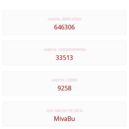
AANTAL BERICHTEN
646306
AANTAL ONDERWERPEN
33513
AANTAL LEDEN
9258
ONS NIEUWSTE LID IS
MivaBu