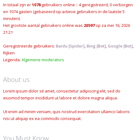
In totaal zijn er
1078
gebruikers online :: 4 geregistreerd, 0 verborgen
en 1074 gasten (gebaseerd op actieve gebruikers in de laatste 5
minuten)
Het grootste aantal gebruikers online was
20597
op za mei 16, 2026
21:21
Geregistreerde gebruikers:
Baidu [Spider]
,
Bing [Bot]
,
Google [Bot]
,
Rijken
Legenda:
Algemene moderators
About us
Lorem ipsum dolor sit amet, consectetur adipiscing elit, sed do
eiusmod tempor incididunt ut labore et dolore magna aliqua.
Ut enim ad minim veniam, quis nostrud exercitation ullamco laboris
nisi ut aliquip ex ea commodo consequat.
You Must Know