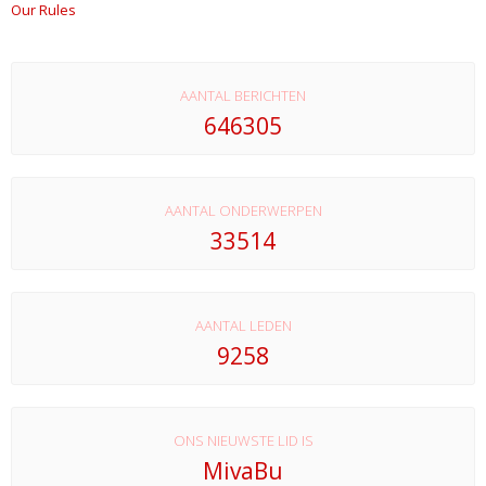
Our Rules
AANTAL BERICHTEN
646305
AANTAL ONDERWERPEN
33514
AANTAL LEDEN
9258
ONS NIEUWSTE LID IS
MivaBu