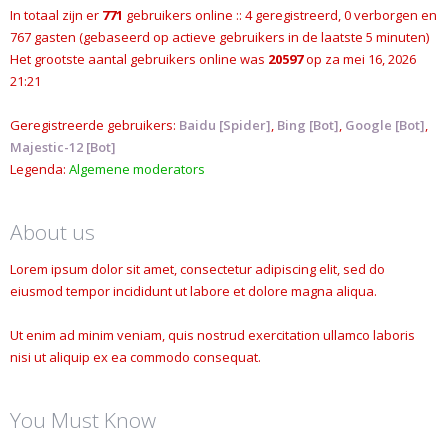
In totaal zijn er
771
gebruikers online :: 4 geregistreerd, 0 verborgen en
767 gasten (gebaseerd op actieve gebruikers in de laatste 5 minuten)
Het grootste aantal gebruikers online was
20597
op za mei 16, 2026
21:21
Geregistreerde gebruikers:
Baidu [Spider]
,
Bing [Bot]
,
Google [Bot]
,
Majestic-12 [Bot]
Legenda:
Algemene moderators
About us
Lorem ipsum dolor sit amet, consectetur adipiscing elit, sed do
eiusmod tempor incididunt ut labore et dolore magna aliqua.
Ut enim ad minim veniam, quis nostrud exercitation ullamco laboris
nisi ut aliquip ex ea commodo consequat.
You Must Know