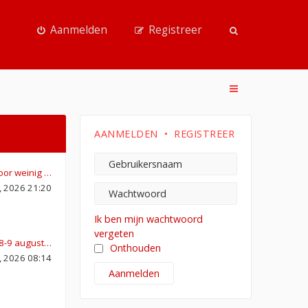
Aanmelden
Registreer
AANMELDEN
•
REGISTREER
oor weinig …
4, 2026 21:20
Ik ben mijn wachtwoord
vergeten
-8-9 august…
Onthouden
8, 2026 08:14