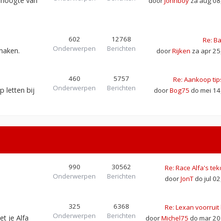
e hoogte van
door
Johnboy
za aug 08
602
12768
Re: B
Onderwerpen
Berichten
 maken.
door
Rijken
za apr 25
460
5757
Re: Aankoop tips
Onderwerpen
Berichten
 letten bij
door
Bog75
do mei 14
990
30562
Re: Race Alfa's t
Onderwerpen
Berichten
door
JonT
do jul 0
325
6368
Re: Lexan voorruit
Onderwerpen
Berichten
t je Alfa
door
Michel75
do mar 20