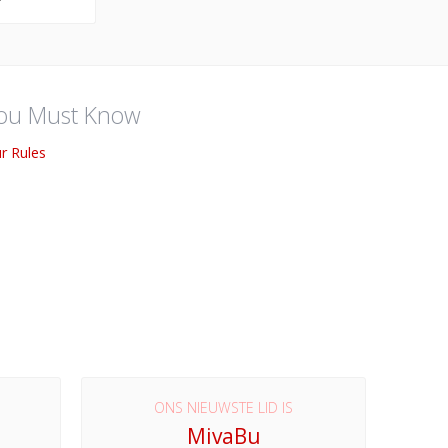
ou Must Know
r Rules
ONS NIEUWSTE LID IS
MivaBu