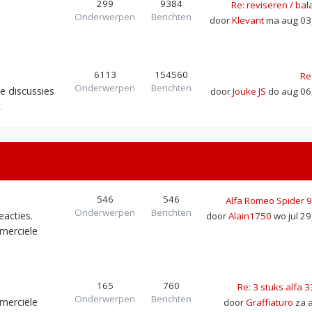
299
9384
Re: reviseren / ba
Onderwerpen
Berichten
door
Klevant
ma aug 03,
6113
154560
Re
Onderwerpen
Berichten
e discussies
door
Jouke JS
do aug 06
t
546
546
Alfa Romeo Spider 
Onderwerpen
Berichten
eacties.
door
Alain1750
wo jul 29
merciële
165
760
Re: 3 stuks alfa 
Onderwerpen
Berichten
merciële
door
Graffiaturo
za 