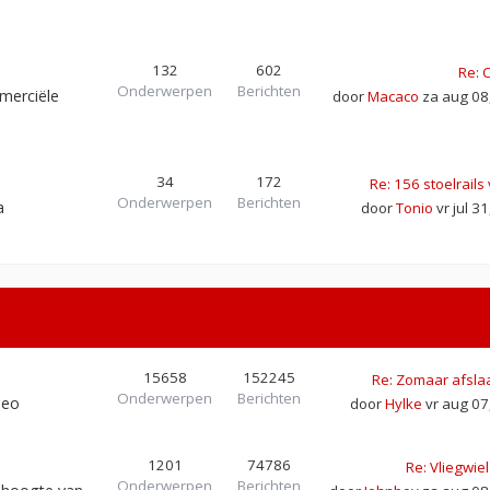
132
602
Re: 
Onderwerpen
Berichten
merciële
door
Macaco
za aug 08
34
172
Re: 156 stoelrail
Onderwerpen
Berichten
a
door
Tonio
vr jul 3
15658
152245
Re: Zomaar afsla
Onderwerpen
Berichten
meo
door
Hylke
vr aug 07
1201
74786
Re: Vliegwiel
Onderwerpen
Berichten