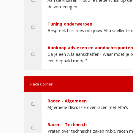
Aan de knutsel? Houd je mede-Alfisti op d
de vorderingen.
Tuning onderwerpen
Bespreek hier alles om jouw Alfa sneller te
Aankoop adviezen en aandachtspunten
Ga je een Alfa aanschaffen? Waar moet je op
een bepaald model?
Race Corner
Racen - Algemeen
Algemene discussie over racen met Alfa's
Racen - Technisch
Praten over technische zaken m.b.t. racen me