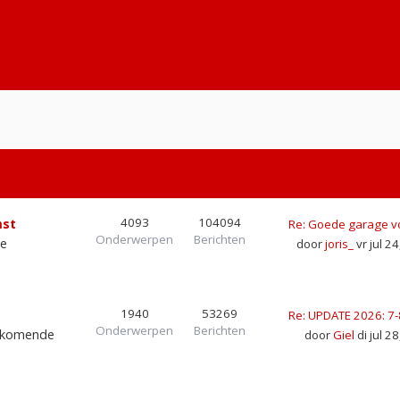
4093
104094
mst
Re: Goede garage v
Onderwerpen
Berichten
de
door
joris_
vr jul 2
1940
53269
Re: UPDATE 2026: 7
Onderwerpen
Berichten
r komende
door
Giel
di jul 2